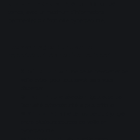
quotidienne de qualité
, en un minimum de
temps, avec un maximum d'informations
pertinentes sur l'actualité cybersécurité.
Les avantages d'une veille
cybersécurité avec VeilleCyber.fr
⏳
Gain de temps
: Une seule newsletter de
veille cyber pour tout savoir sans vous
disperser
🤝
Fiabilité
: Une sélection rigoureuse de
l'actualité cybersécurité la plus critique
🎯
Simplicité
: Fini le temps perdu à jongler
entre plusieurs sources de veille en
cybersécurité
📧
Accessibilité
: Votre veille cyber