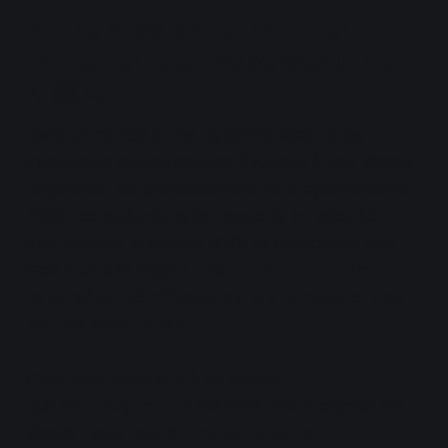
Notre mission : Simplifier
votre veille en cybersécurité
👨🏻‍💻
Dans un monde où les cybermenaces et les
innovations technologiques évoluent à une vitesse
fulgurante, les professionnels de la cybersécurité
(RSSI, consultants cyber, experts en sécurité
informatique, analystes SOC) et passionnés font
face à un défi majeur :
maintenir une veille
cybersécurité efficace sans y consacrer des
heures chaque jour
.
C'est pour répondre à ce besoin
que
VeilleCyber.fr
a été créé. Notre objectif est
simple : vous fournir
une veille cyber