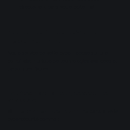
directement dans votre boîte mail
Notre méthode de veille
cybersécurité
Notre service de veille cyber repose sur une
combinaison unique de technologies avancées et
de sources fiables :
Sources d'actualité cybersécurité
analysées
📰
Plus de 40 sources reconnues
dans la veille
cybersécurité comme :