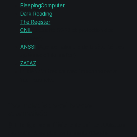
BleepingComputer
Dark Reading
The Register
CNIL
(actualité RGPD et protection des
données)
ANSSI
(Agence nationale de la sécurité des
systèmes d'information)
ZATAZ
Et bien d'autres sources francophones et
internationales
Technologie de veille cyber
automatisée
🤖
Intelligence artificielle de pointe
: Utilisation
des outils IA les plus performants (Claude