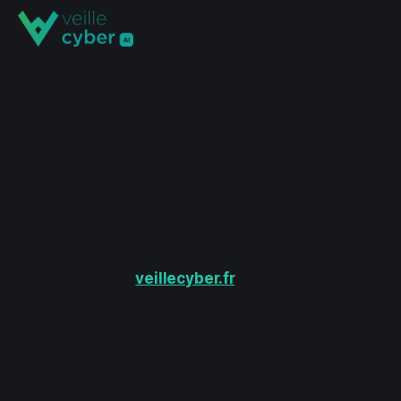
À propos de
VeilleCyber.fr - Veille
cybersécurité
quotidienne
Bienvenue sur
veillecyber.fr
, votre référence
pour une veille cyber efficace et une veille
cybersécurité complète, accessible en moins
de 5 minutes.