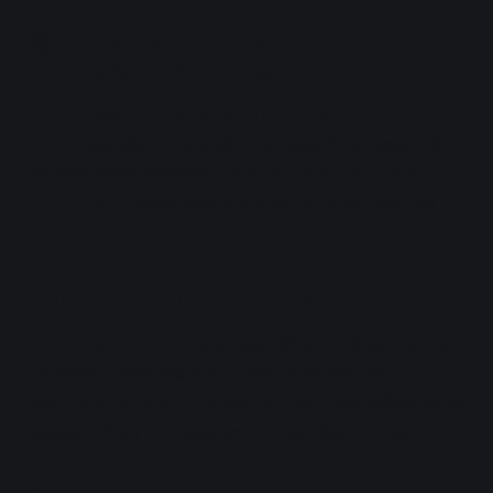
🚀 Le résultat : Une veille
cybersécurité optimale
Une newsletter quotidienne de veille
cyber
concise et sourcée qui vous livre l'essentiel
de l'actualité cybersécurité,
à lire en moins de 5
minutes
, directement dans votre boîte mail ! 📧
Créateur de VeilleCyber.fr
VeilleCyber.fr
est une newsletter indépendante
de veille cybersécurité créée et alimentée
par
Maxime Blanc
, consultant en cybersécurité et
passionné d'informatique depuis plus de 4 ans.
Confronté quotidiennement au besoin d'une veille