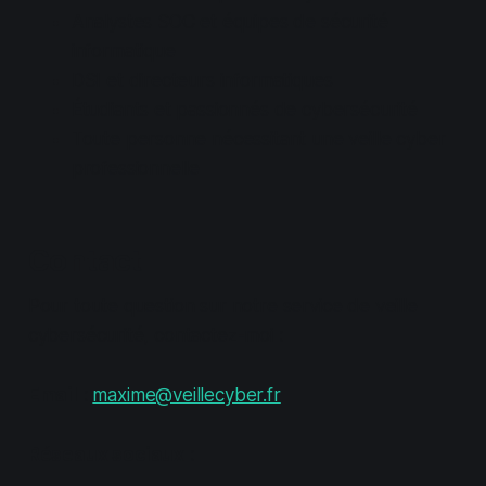
Analystes SOC et équipes de sécurité
informatique
DSI et directeurs informatiques
Étudiants et passionnés de cybersécurité
Toute personne nécessitant une veille cyber
professionnelle
Contact
Pour toute question sur notre service de veille
cybersécurité, contactez-moi :
Email
:
maxime@veillecyber.fr
Réseaux sociaux
: