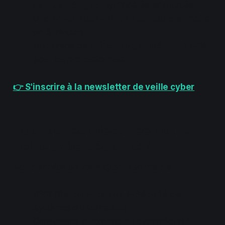
L'
actualité cyber
synthétisée et sourcée
Une
newsletter veille cyber
lisible en moins
de 5 minutes
Un service de
veille en cybersécurité
taillé
pour les professionnels
👉 S'inscrire à la newsletter de veille cyber
Pour qui est destinée notre
veille cybersécurité ?
Notre service de veille cyber s'adresse à :
RSSI (Responsables de la Sécurité des
Systèmes d'Information)
Consultants et experts en cybersécurité