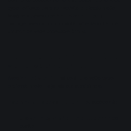
cyber efficace dans son activité professionnelle,
Maxime a développé
VeilleCyber.fr
pour
partager avec la communauté cybersécurité une
solution de veille accessible à tous.
Rejoignez la communauté de
veille cybersécurité !
Avec
VeilleCyber.fr
, maintenir une veille cyber
professionnelle n'a jamais été aussi simple.
Inscrivez-vous dès aujourd'hui
et accédez à :
Une
veille cybersécurité quotidienne
de
qualité