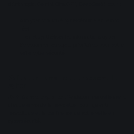
d'Anthropic, Gemini, ChatGPT, DeepSeek) pour :
Analyser l'actualité cybersécurité en temps
réel
Trier et synthétiser les informations cyber
Sélectionner les sujets prioritaires pour votre
veille cybersécurité
Validation humaine de chaque veille
cyber
✍ 👨
Contrôle qualité
: Validation manuelle avant
chaque envoi de la newsletter pour garantir
l'exactitude et la pertinence de votre veille en
cybersécurité.