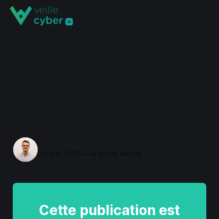
Anthropic lance IA
sécurité 🤖, FFA fuite
données 🏃, jsPDF
vulnérable 📄
Maxime Blanc
24 févr. 2026
—
4 min de lecture
Cette publication est