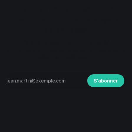
L'actualité cybersécurité
évolue vite. Ne vous laissez
pas dépasser.
Recevez chaque matin un condensé
d'informations cruciales, directement dans votre
boîte mail. 100% gratuit.
S'abonner