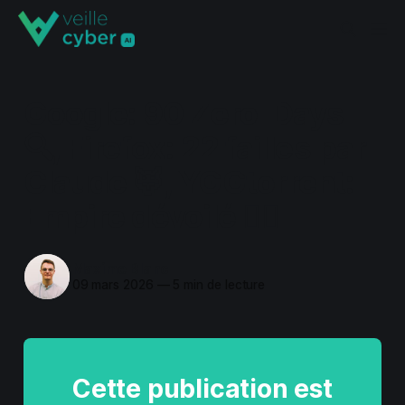
Google: 90 Zero-Days
🔍, Firefox: 22 failles par
Claude 🦊, YGGtorrent:
Empire dévoilé 🏴‍☠️
Maxime Blanc
09 mars 2026
—
5 min de lecture
Cette publication est