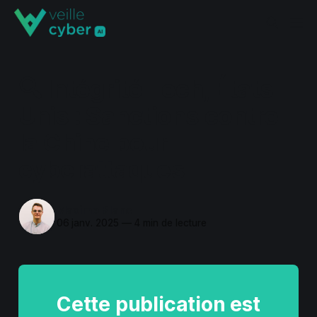
🔍 Intégrité Tech, États-
Unis : Sanctions contre
la Chine pour
cyberattaques
Maxime Blanc
06 janv. 2025
—
4 min de lecture
Cette publication est