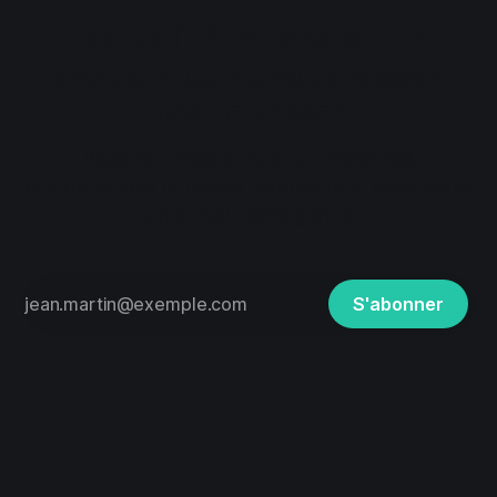
L'actualité cybersécurité
évolue vite. Ne vous laissez
pas dépasser.
Recevez chaque matin un condensé
d'informations cruciales, directement dans votre
boîte mail. 100% gratuit.
S'abonner