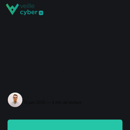
iPhone: Faille zero-click
📱, Google Cloud: Panne
mondiale ☁️, Hôpitaux
FR: +28% cyberattaques
🏥
Maxime Blanc
15 juin 2025
—
4 min de lecture