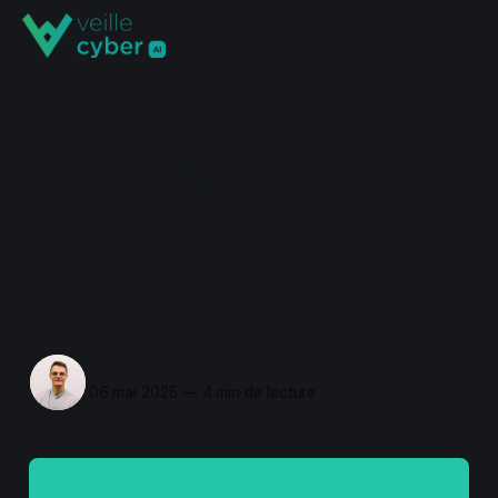
TikTok amende RGPD
530M€ 📱, Apache
Parquet faille critique 💻,
UK cyberattaques retail
🏪
Maxime Blanc
06 mai 2025
—
4 min de lecture