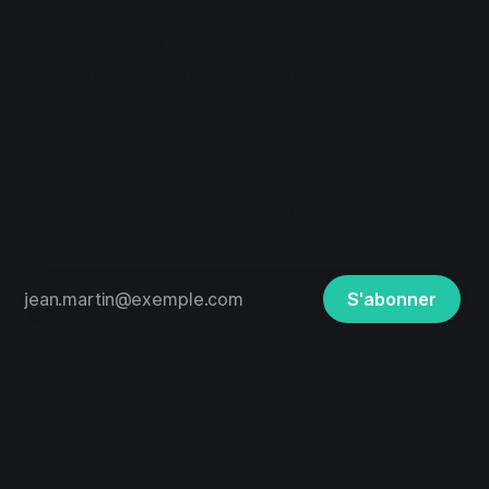
L'actualité cybersécurité
évolue vite. Ne vous laissez
pas dépasser.
Recevez chaque matin un condensé
d'informations cruciales, directement dans votre
boîte mail. 100% gratuit.
S'abonner